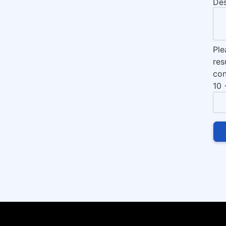
Des
Ple
res
con
10 