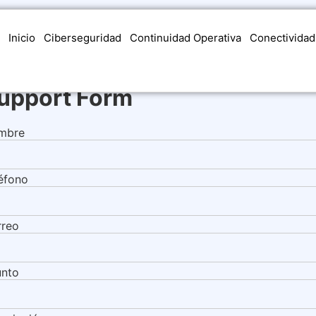
Inicio
Ciberseguridad
Continuidad Operativa
Conectividad
upport Form
mbre
éfono
rreo
unto